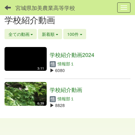
宮城県加美農業高等学校
Toggl
学校紹介動画
全ての動画
新着順
100件
学校紹介動画2024
情報部１
3:11
6080
学校紹介動画
情報部１
6:39
8828