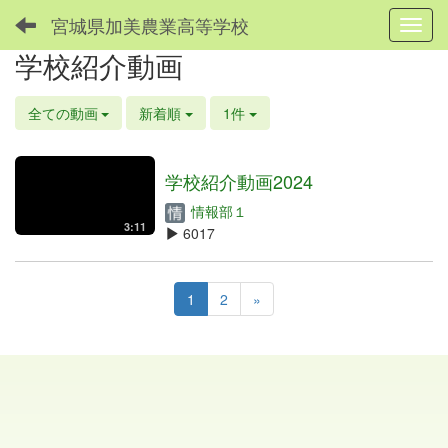
宮城県加美農業高等学校
Toggl
学校紹介動画
全ての動画
新着順
1件
学校紹介動画2024
情報部１
3:11
6017
1
2
»