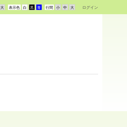
ログイン
表示色
行間