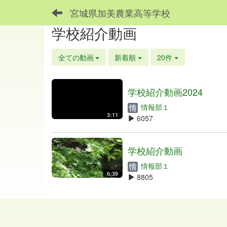
宮城県加美農業高等学校
学校紹介動画
全ての動画
新着順
20件
学校紹介動画2024
情報部１
3:11
6057
学校紹介動画
情報部１
6:39
8805