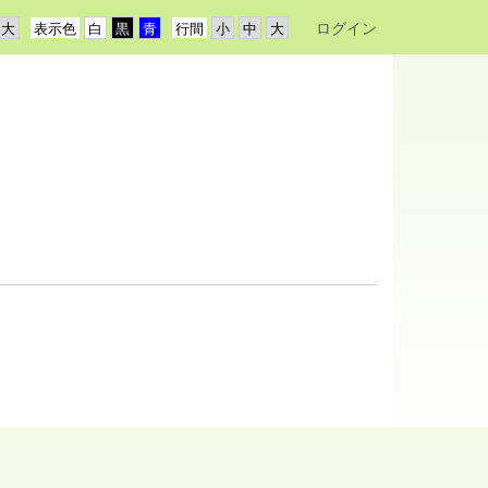
ログイン
表示色
行間