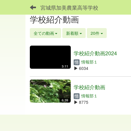
宮城県加美農業高等学校
学校紹介動画
全ての動画
新着順
20件
学校紹介動画2024
情報部１
3:11
6034
学校紹介動画
情報部１
6:39
8775