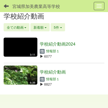
宮城県加美農業高等学校
Toggl
学校紹介動画
全ての動画
新着順
5件
学校紹介動画2024
情報部１
3:11
6077
学校紹介動画
情報部１
6:39
8827