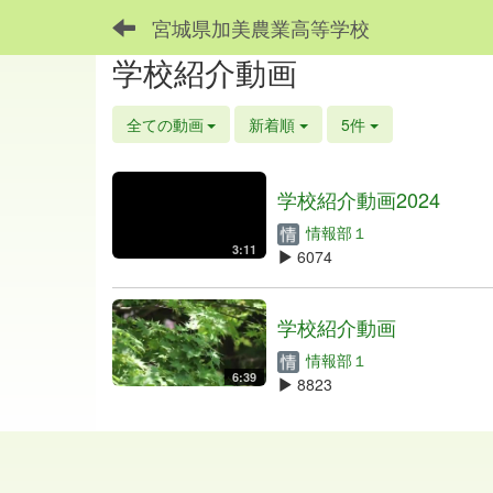
宮城県加美農業高等学校
学校紹介動画
全ての動画
新着順
5件
学校紹介動画2024
情報部１
3:11
6074
学校紹介動画
情報部１
6:39
8823