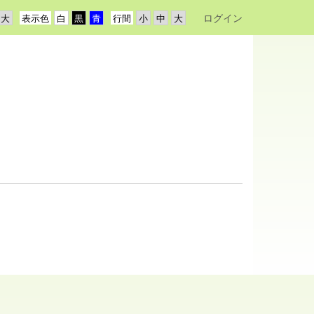
ログイン
表示色
行間