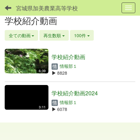
宮城県加美農業高等学校
Toggl
学校紹介動画
全ての動画
再生数順
100件
学校紹介動画
情報部１
6:39
8828
学校紹介動画2024
情報部１
3:11
6078