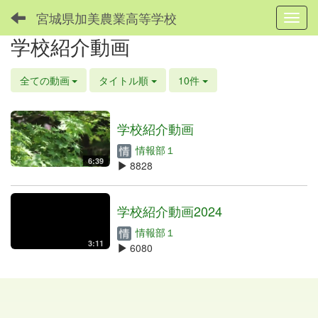
宮城県加美農業高等学校
Toggl
学校紹介動画
全ての動画
タイトル順
10件
学校紹介動画
情報部１
6:39
8828
学校紹介動画2024
情報部１
3:11
6080