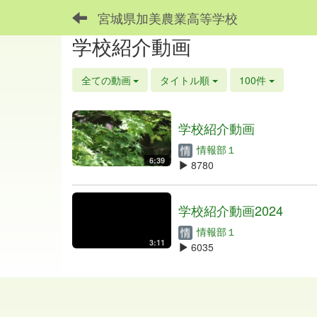
宮城県加美農業高等学校
学校紹介動画
全ての動画
タイトル順
100件
学校紹介動画
情報部１
6:39
8780
学校紹介動画2024
情報部１
3:11
6035