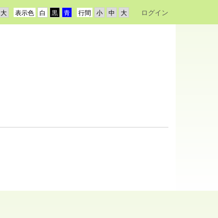
ログイン
表示色
行間