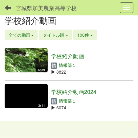
宮城県加美農業高等学校
Toggl
学校紹介動画
全ての動画
タイトル順
100件
学校紹介動画
情報部１
6:39
8822
学校紹介動画2024
情報部１
3:11
6074