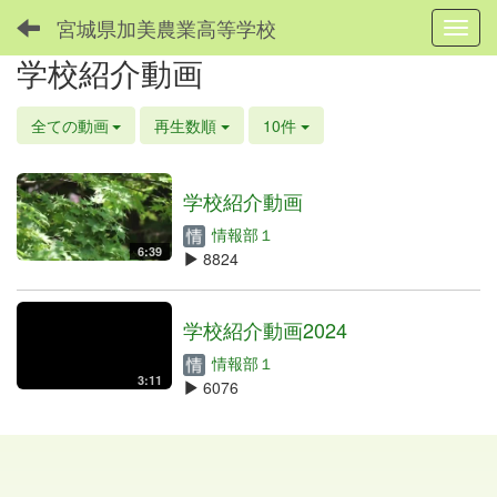
宮城県加美農業高等学校
Toggl
学校紹介動画
全ての動画
再生数順
10件
学校紹介動画
情報部１
6:39
8824
学校紹介動画2024
情報部１
3:11
6076