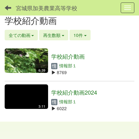
宮城県加美農業高等学校
Toggl
学校紹介動画
全ての動画
再生数順
10件
学校紹介動画
情報部１
6:39
8769
学校紹介動画2024
情報部１
3:11
6022