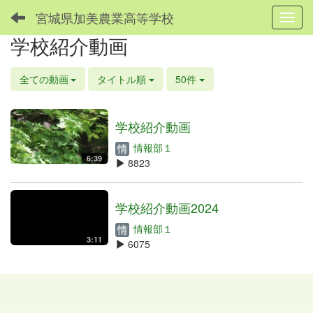
宮城県加美農業高等学校
Toggl
学校紹介動画
全ての動画
タイトル順
50件
学校紹介動画
情報部１
6:39
8823
学校紹介動画2024
情報部１
3:11
6075