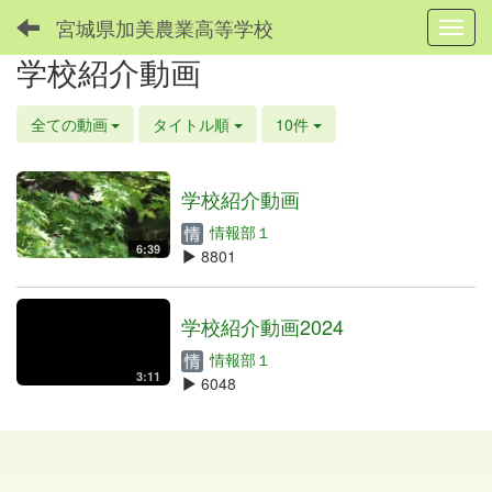
宮城県加美農業高等学校
Toggl
学校紹介動画
全ての動画
タイトル順
10件
学校紹介動画
情報部１
6:39
8801
学校紹介動画2024
情報部１
3:11
6048