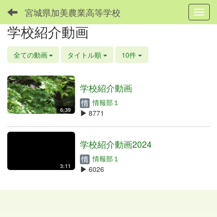
宮城県加美農業高等学校
Toggl
学校紹介動画
全ての動画
タイトル順
10件
学校紹介動画
情報部１
6:39
8771
学校紹介動画2024
情報部１
3:11
6026