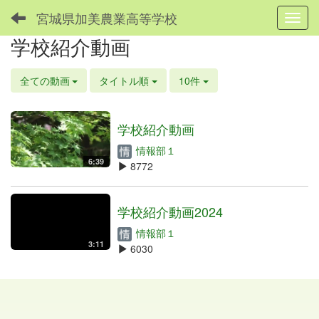
宮城県加美農業高等学校
Toggl
学校紹介動画
全ての動画
タイトル順
10件
学校紹介動画
情報部１
6:39
8772
学校紹介動画2024
情報部１
3:11
6030