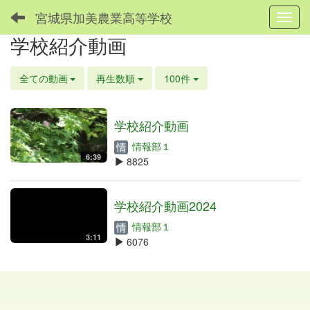
宮城県加美農業高等学校
Toggl
学校紹介動画
全ての動画
再生数順
100件
学校紹介動画
情報部１
6:39
8825
学校紹介動画2024
情報部１
3:11
6076