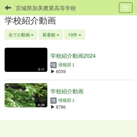
宮城県加美農業高等学校
Toggl
学校紹介動画
全ての動画
新着順
10件
学校紹介動画2024
情報部１
3:11
6039
学校紹介動画
情報部１
6:39
8786