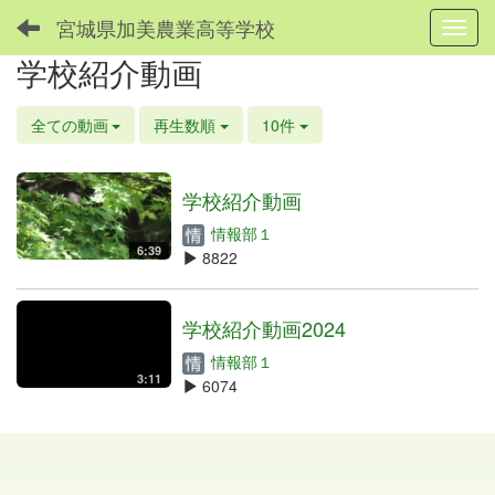
宮城県加美農業高等学校
Toggl
学校紹介動画
全ての動画
再生数順
10件
学校紹介動画
情報部１
6:39
8822
学校紹介動画2024
情報部１
3:11
6074