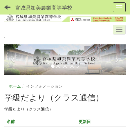
宮城県加美農業高等学校
Toggl
'
p
n
r
e
e
x
v
t
i
ホーム
インフォメーション
o
学級だより（クラス通信）
u
s
学級だより（クラス通信）
名前
更新日