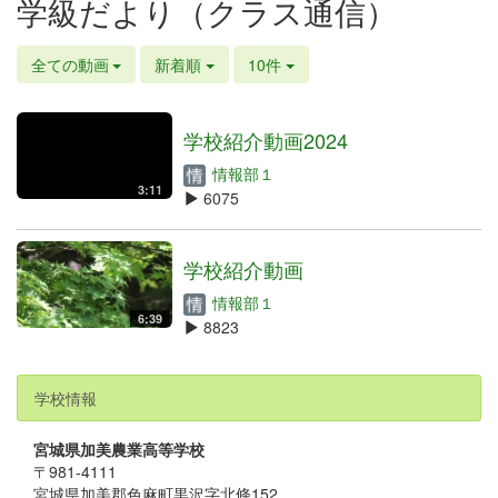
学級だより（クラス通信）
全ての動画
新着順
10件
学校紹介動画2024
情報部１
3:11
6075
学校紹介動画
情報部１
6:39
8823
学校情報
宮城県加美農業高等学校
〒981-4111
宮城県加美郡色麻町黒沢字北條152