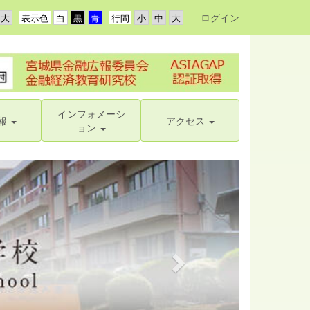
ログイン
表示色
行間
インフォメーシ
報
アクセス
ョン
n
e
x
t