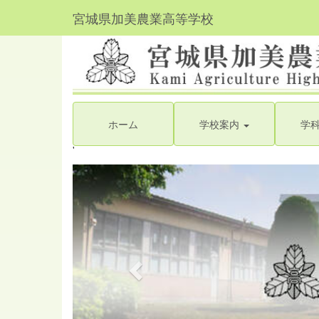
宮城県加美農業高等学校
ホーム
学校案内
学
'
p
r
e
v
i
o
u
s