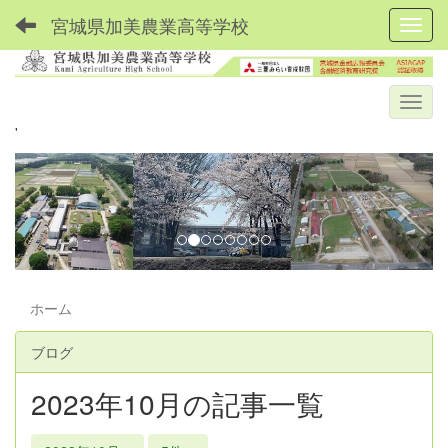
宮城県加美農業高等学校
Toggl
'
p
n
r
e
e
x
v
t
i
o
ホーム
u
ブログ
s
2023年10月の記事一覧