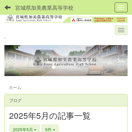
宮城県加美農業高等学校
Toggl
'
p
n
r
e
e
x
v
t
i
ホーム
o
u
ブログ
s
2025年5月の記事一覧
2025年5月
5件