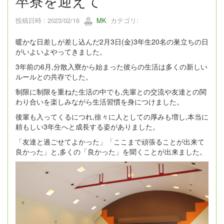
卒寮を迎えて
投稿日時 : 2023/02/16
MK
カテゴリ:
暖かな日差しが差し込んだ2月3日(金)3年生20名の巣立ちの日
がいよいよやってきました。
3年前の6月,分散入寮から始まった彼らの生活は多くの新しい
ルールとの共存でした。
制限に制限を重ねた生活の中でも,先輩との交流や友達との関
わり合いを楽しみながら生活習慣を身につけました。
後輩も入ってくるにつれ,徐々に人としての厚みも増し,本当に
頼もしい3年生へと成長する姿がありました。
「友達と過ごせてよかった」「ここまで頑張ることが出来て
良かった」と,多くの「良かった」を聞くことが出来ました。