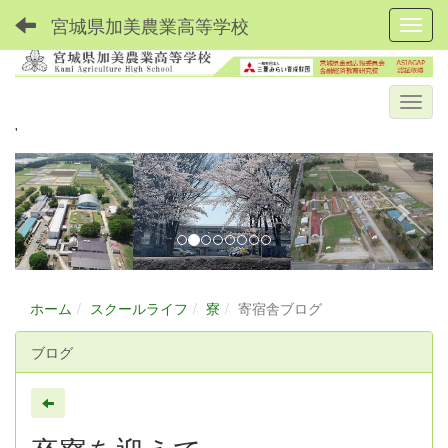
宮城県加美農業高等学校
Toggl
'
p
n
r
e
e
x
v
t
i
o
ホーム
スクールライフ
寮
寄宿舎ブログ
u
ブログ
s