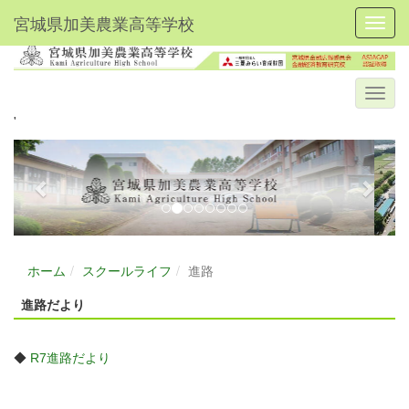
宮城県加美農業高等学校
Toggl
'
p
n
r
e
e
x
v
t
i
ホーム
スクールライフ
進路
o
u
進路だより
s
◆
R7進路だより