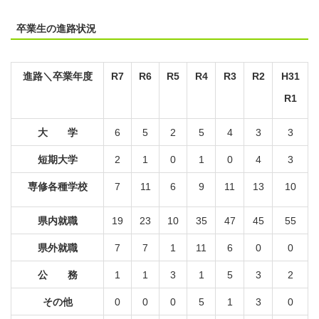
卒業生の進路状況
進路＼卒業年度
R7
R6
R5
R4
R3
R2
H31
R1
大 学
6
5
2
5
4
3
3
短期大学
2
1
0
1
0
4
3
専修各種学校
7
11
6
9
11
13
10
県内就職
19
23
10
35
47
45
55
県外就職
7
7
1
11
6
0
0
公 務
1
1
3
1
5
3
2
その他
0
0
0
5
1
3
0