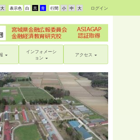
ログイン
表示色
行間
インフォメーシ
報
アクセス
ョン
n
e
x
t