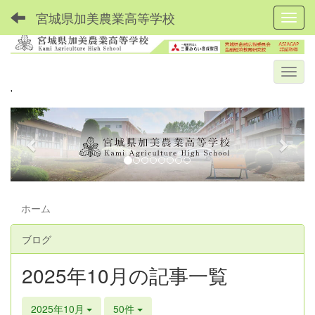
宮城県加美農業高等学校
Toggl
'
p
n
r
e
e
x
v
t
i
ホーム
o
u
ブログ
s
2025年10月の記事一覧
2025年10月
50件