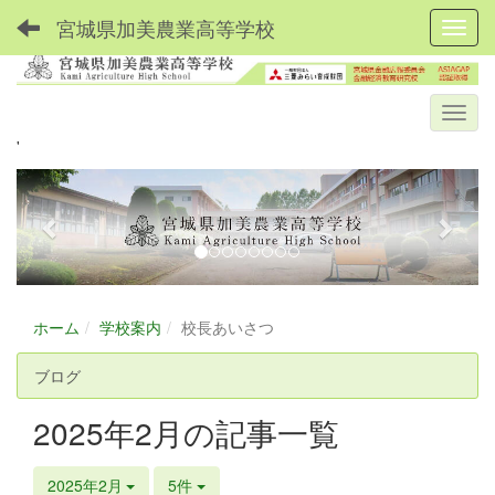
宮城県加美農業高等学校
Toggl
'
p
n
r
e
e
x
v
t
i
ホーム
学校案内
校長あいさつ
o
u
ブログ
s
2025年2月の記事一覧
2025年2月
5件