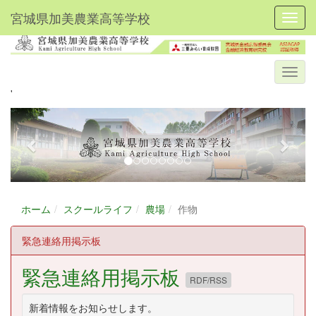
宮城県加美農業高等学校
Toggl
'
p
n
r
e
e
x
v
t
i
ホーム
スクールライフ
農場
作物
o
u
緊急連絡用掲示板
s
緊急連絡用掲示板
RDF/RSS
新着情報をお知らせします。