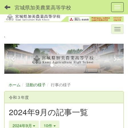
宮城県加美農業高等学校
Toggl
'
p
n
r
e
e
x
v
t
i
ホーム
活動の様子
行事の様子
o
u
令和３年度
s
2024年9月の記事一覧
2024年9月
10件