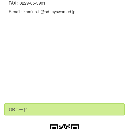
FAX : 0229-65-3901
E-mail : kamino-h@od.myswan.ed.jp
QRコード