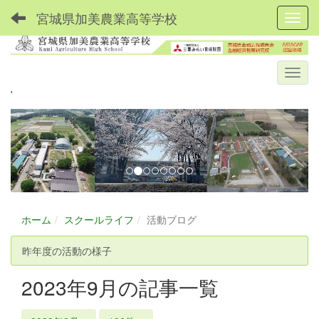
宮城県加美農業高等学校
Toggl
'
p
n
r
e
e
x
v
t
i
o
ホーム
スクールライフ
活動ブログ
u
昨年度の活動の様子
s
2023年9月の記事一覧