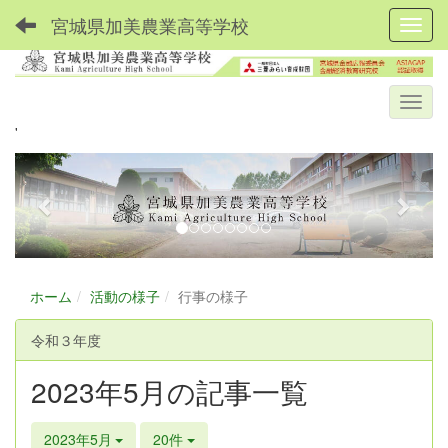
宮城県加美農業高等学校
Toggl
'
p
n
r
e
e
x
v
t
i
ホーム
活動の様子
行事の様子
o
u
令和３年度
s
2023年5月の記事一覧
2023年5月
20件