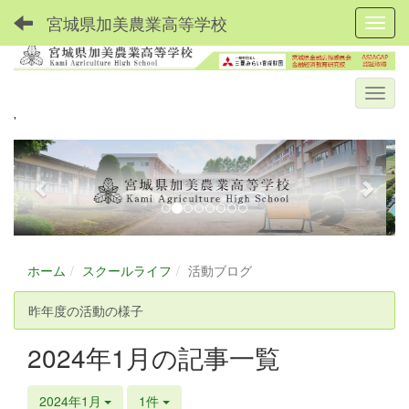
宮城県加美農業高等学校
Toggl
'
p
n
r
e
e
x
v
t
i
ホーム
スクールライフ
活動ブログ
o
u
昨年度の活動の様子
s
2024年1月の記事一覧
2024年1月
1件