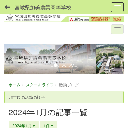
宮城県加美農業高等学校
Toggl
'
p
n
r
e
e
x
v
t
i
ホーム
スクールライフ
活動ブログ
o
u
昨年度の活動の様子
s
2024年1月の記事一覧
2024年1月
1件