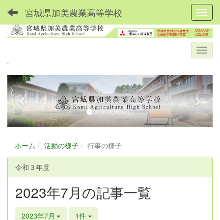
宮城県加美農業高等学校
Toggl
'
p
n
r
e
e
x
v
t
i
ホーム
活動の様子
行事の様子
o
u
令和３年度
s
2023年7月の記事一覧
2023年7月
1件