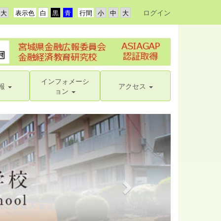
ログイン
表示色
行間
インフォメーシ
報
アクセス
ョン
n
e
x
t