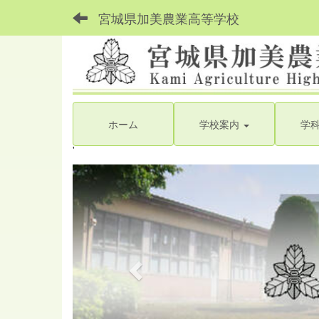
宮城県加美農業高等学校
ホーム
学校案内
学
'
p
r
e
v
i
o
u
s