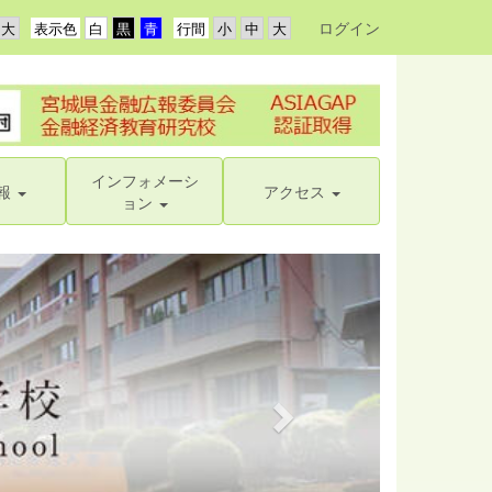
ログイン
表示色
行間
インフォメーシ
報
アクセス
ョン
n
e
x
t