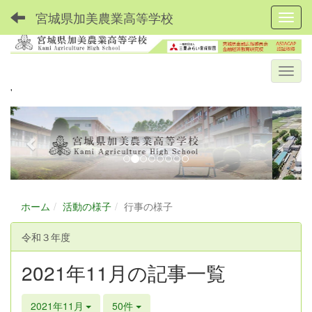
宮城県加美農業高等学校
Toggl
'
p
n
r
e
e
x
v
t
i
ホーム
活動の様子
行事の様子
o
u
令和３年度
s
2021年11月の記事一覧
2021年11月
50件