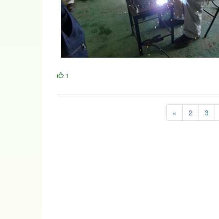
1
«
2
3