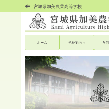
宮城県加美農業高等学校
ホーム
学校案内
学
'
p
r
e
v
i
o
u
s