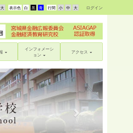
ログイン
表示色
行間
インフォメーシ
報
アクセス
ョン
n
e
x
t