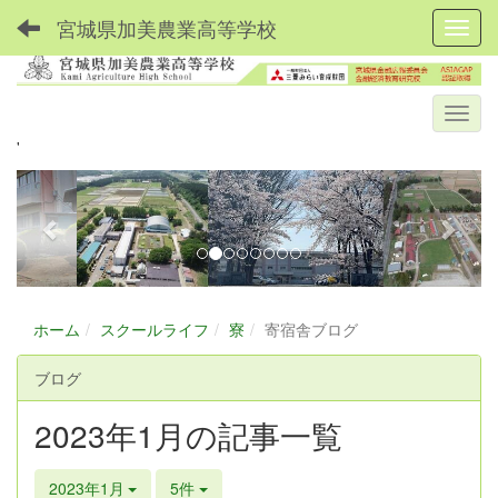
宮城県加美農業高等学校
Toggl
'
p
n
r
e
e
x
v
t
i
o
ホーム
スクールライフ
寮
寄宿舎ブログ
u
ブログ
s
2023年1月の記事一覧