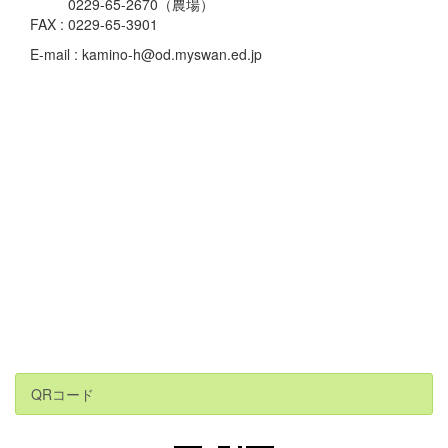
0229-65-2670（農場）
FAX : 0229-65-3901
E-mail : kamino-h@od.myswan.ed.jp
QRコード