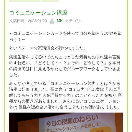
2023年1月
5件
コミュニケーション講座
投稿日時 : 2023/01/20
MK
カテゴリ:
～コミュニケーションカードを使って自分を知ろう,友達を知
ろう！～
というテーマで寮講演会が行われました。
集団生活をしてる中でのちょっとした気持ちのすれ違や言葉
のすれ違い。「どうして・・？」その「どうして？」を本日
の講座では目に見えるかたちでグループワークをしていきま
した。
みんなが考えている「コミュニケーション能力」とは？から
講座は始まりました。俗に言う”コミュ力”とは,実は「人に理
解してもらう力と人を理解する力」のことだったとを知り,序
盤からの驚きがありました。さらに良いコミュニケーション
とは,個性を認め合い活かし合うことだとお話がありました。