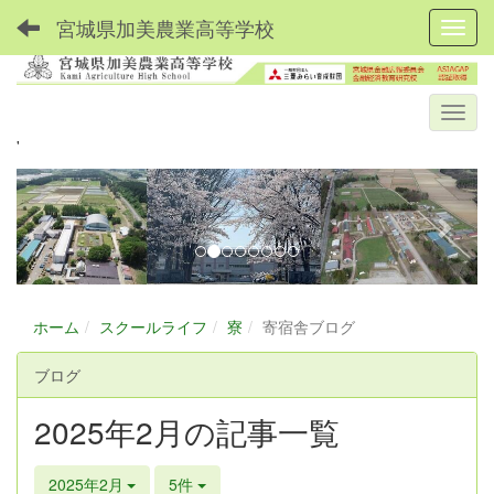
宮城県加美農業高等学校
Toggl
'
p
n
r
e
e
x
v
t
i
o
ホーム
スクールライフ
寮
寄宿舎ブログ
u
ブログ
s
2025年2月の記事一覧