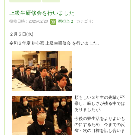
2025年2月
5件
上級生研修会を行いました
投稿日時 : 2025/02/20
寮担当２
カテゴリ:
２月５日(水)
令和６年度 耕心寮 上級生研修会 を行いました。
頼もしい３年生の先輩が卒
寮し、寂しさが残る中では
ありましたが、
今後の寮生活をよりよいも
のにするため、今までの反
省・次の目標を話し合いま