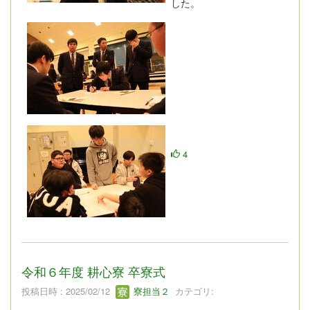
した。
4
令和６年度 耕心寮 卒寮式
投稿日時 : 2025/02/12
寮担当２
カテゴリ: