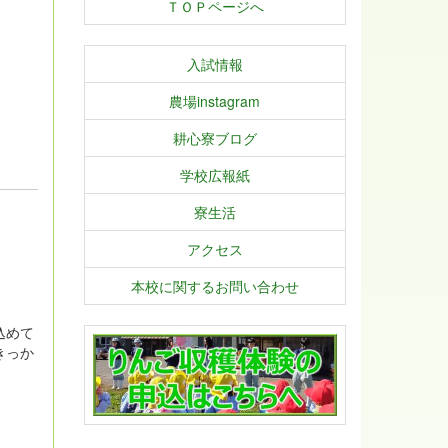
生は、
ＴＯＰページへ
入試情報
農場instagram
耕心寮ブログ
学校広報紙
寮生活
アクセス
本校に関するお問い合わせ
込めて
きっか