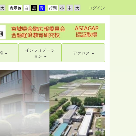
ログイン
表示色
行間
インフォメーシ
報
アクセス
ョン
n
e
x
t