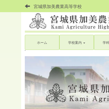
宮城県加美農業高等学校
ホーム
学校案内
学
'
p
r
e
v
i
o
u
s