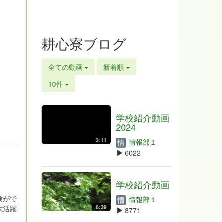
耕心寮ブログ
全ての動画
新着順
10件
学校紹介動画
2024
3:11
情報部１
6022
学校紹介動画
験がで
情報部１