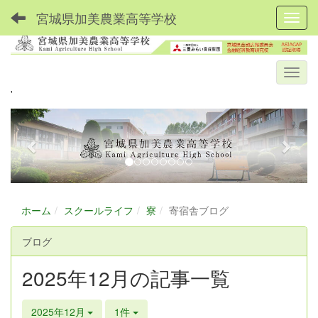
宮城県加美農業高等学校
Toggl
'
p
n
r
e
e
x
v
t
i
ホーム
スクールライフ
寮
寄宿舎ブログ
o
u
ブログ
s
2025年12月の記事一覧
2025年12月
1件