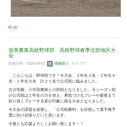
60
加美農業高校野球部 高校野球春季北部地区大
会
投稿日時 : 2024/09/03
情報部１
カテゴリ:
こんにちは、野球部です！今大会、３年生３名・２年生９
名・１年生９名 計２１名で公式戦に臨みました。
古川学園、小牛田農林との対戦となりました。今シーズン初
の公式戦は１年生の力を加え、勇気づけるプレーや最後まで
粘り強くプレーする姿が印象に残る大会となりました。
今大会の課題を改善し、「公式戦勝利」を目指して選手権予
選に向け頑張りたいと思います。
今後とも応援よろしくお願い致します！！