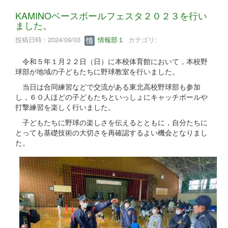
KAMINOベースボールフェスタ２０２３を行い
ました。
投稿日時 : 2024/09/03
情報部１
カテゴリ:
令和５年１月２２日（日）に本校体育館において，本校野
球部が地域の子どもたちに野球教室を行いました。
当日は合同練習などで交流がある東北高校野球部も参加
し，６０人ほどの子どもたちといっしょにキャッチボールや
打撃練習を楽しく行いました。
子どもたちに野球の楽しさを伝えるとともに，自分たちに
とっても基礎技術の大切さを再確認するよい機会となりまし
た。