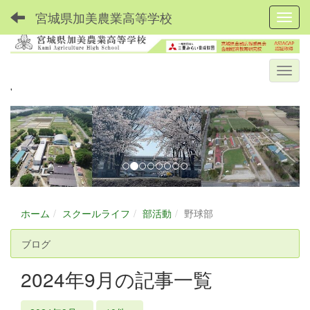
宮城県加美農業高等学校
Toggl
'
p
n
r
e
e
x
v
t
i
o
ホーム
スクールライフ
部活動
野球部
u
ブログ
s
2024年9月の記事一覧