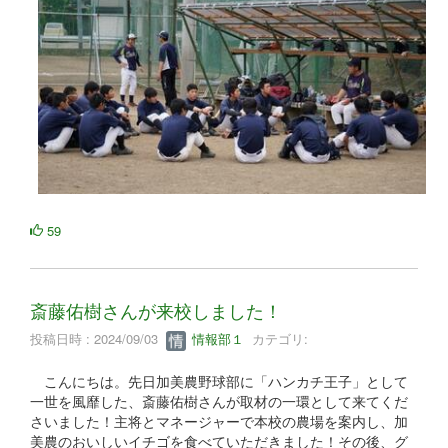
59
斎藤佑樹さんが来校しました！
投稿日時 : 2024/09/03
情報部１
カテゴリ:
こんにちは。先日加美農野球部に「ハンカチ王子」として
一世を風靡した、斎藤佑樹さんが取材の一環として来てくだ
さいました！主将とマネージャーで本校の農場を案内し、加
美農のおいしいイチゴを食べていただきました！その後、グ