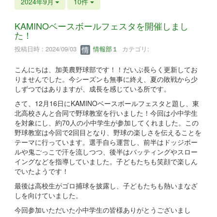
2024年9月
10件
KAMINOベースボールフェスタを開催しまし
た！
投稿日時 : 2024/09/03
情報部１
カテゴリ:
こんにちは、加美農野球部です！！だいぶ長らく更新してお
りませんでした。今シーズンも無事に終え、夏の敗戦から少
しずつではありますが、成長を感じている所です。
さて、12月16日にKAMINOベースボールフェスタと題し、東
北高校さんと合同で野球教室を行いました！今回は小中学生
を対象にし、約70人の小中学生が参加してくれました。この
野球教室は今回で2回目となり、野球の楽しさを伝えることを
テーマに行っています。選手自ら運営し、前半はドッジボー
ルや鬼ごっこで汗を流しつつ、後半はバッティングやスロー
イングなどを指導していました。子どもたちも笑顔で楽しん
でいたようです！
最後は高校生がゴロ捕球を披露し、子どもたちも熱いまなざ
しを向けていました。
今回参加いただいた小中学生の皆様ありがとうございまし