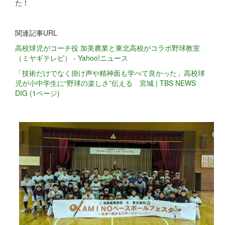
た！
関連記事URL
高校球児がコーチ役 加美農業と東北高校がコラボ野球教室
（ミヤギテレビ） - Yahoo!ニュース
「技術だけでなく掛け声や精神面も学べて良かった」高校球
児が小中学生に“野球の楽しさ”伝える 宮城 | TBS NEWS
DIG (1ページ)