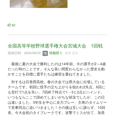
61
全国高等学校野球選手権大会宮城大会 1回戦
投稿日時 : 2024/09/03
情報部１
カテゴリ:
最後に夏の大会で勝利したのは14年前。今の選手が2～4歳
だった時のことです。そんな長い間変わらなかった歴史を動
かすことを目標に選手たちは練習を重ねてきました。
対するは石巻西高校。春の大会では県大会に出場している
チームです。初回に投手の立ち上がりを狙われ2失点。6回に
も安打で1点を失い、7回終了時点で1－3と2点ビハインド。
いつもならここで諦めてしまいがちな状況でしたが、この日
は違いました。3年生を中心に全力プレー、主将のタイムリー
で見事同点に追いつきました！その後は互いに譲らず、10回
表。今大会初のタイブレークです。攻撃でミスが出て、加美