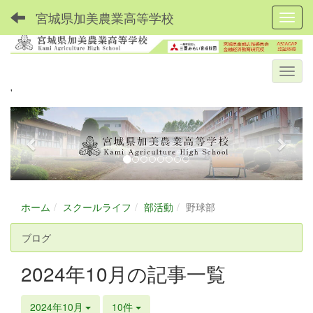
宮城県加美農業高等学校
Toggl
'
p
n
r
e
e
x
v
t
i
ホーム
スクールライフ
部活動
野球部
o
u
ブログ
s
2024年10月の記事一覧
2024年10月
10件