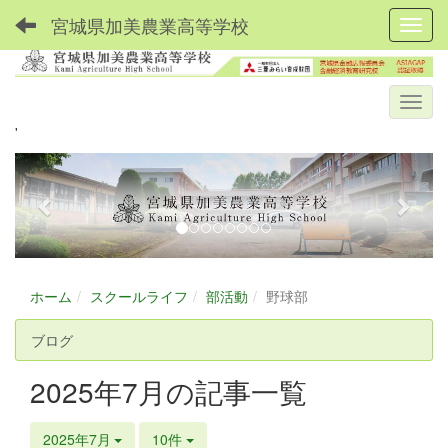
宮城県加美農業高等学校
Toggl
'
p
n
r
e
e
x
v
t
i
ホーム
スクールライフ
部活動
野球部
o
u
ブログ
s
2025年7月の記事一覧
2025年7月
10件