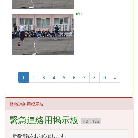
0
1
2
3
4
5
6
7
8
9
»
緊急連絡用掲示板
緊急連絡用掲示板
RDF/RSS
新着情報をお知らせします。