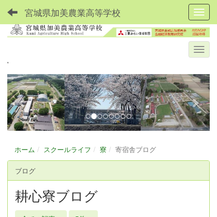
宮城県加美農業高等学校
Toggl
'
p
n
r
e
e
x
v
t
i
o
ホーム
スクールライフ
寮
寄宿舎ブログ
u
ブログ
s
耕心寮ブログ