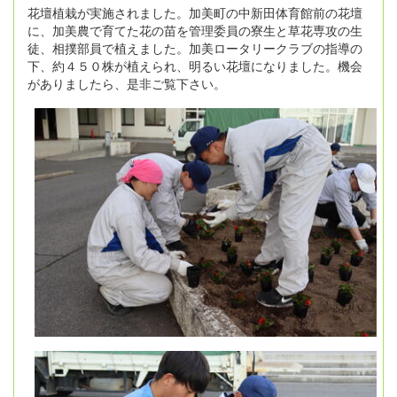
花壇植栽が実施されました。加美町の中新田体育館前の花壇
に、加美農で育てた花の苗を管理委員の寮生と草花専攻の生
徒、相撲部員で植えました。加美ロータリークラブの指導の
下、約４５０株が植えられ、明るい花壇になりました。機会
がありましたら、是非ご覧下さい。