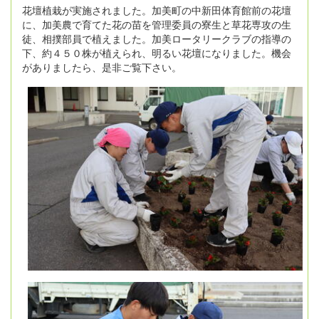
花壇植栽が実施されました。加美町の中新田体育館前の花壇
に、加美農で育てた花の苗を管理委員の寮生と草花専攻の生
徒、相撲部員で植えました。加美ロータリークラブの指導の
下、約４５０株が植えられ、明るい花壇になりました。機会
がありましたら、是非ご覧下さい。