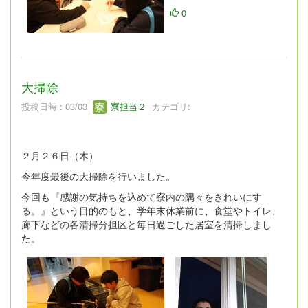
0
大掃除
投稿日時 : 03/03
寮担当２
カテゴリ:
２月２６日（木）
今年度最後の大掃除を行いました。
今回も『感謝の気持ちを込めて寮内の隅々をきれいにす
る。』という目的のもと、学年末休業前に、食堂やトイレ、
廊下などの各清掃分担区と毎日過ごした居室を清掃しまし
た。