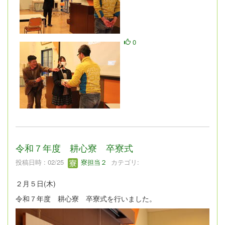
0
令和７年度 耕心寮 卒寮式
投稿日時 : 02/25
寮担当２
カテゴリ:
２月５日(木)
令和７年度 耕心寮 卒寮式を行いました。