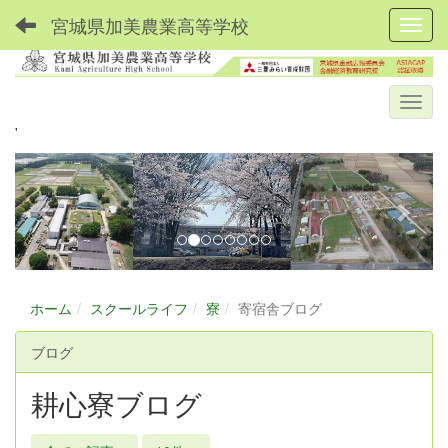
宮城県加美農業高等学校
Toggl
'
p
n
r
e
e
x
v
t
i
o
ホーム
スクールライフ
寮
寄宿舎ブログ
u
ブログ
s
耕心寮ブログ